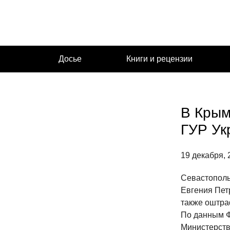
Перейти
к
содержимому
Досье
Книги и рецензии
В Крым
ГУР Ук
19 декабря, 
Севастополь
Евгения Пет
также оштра
По данным Ф
Министерств