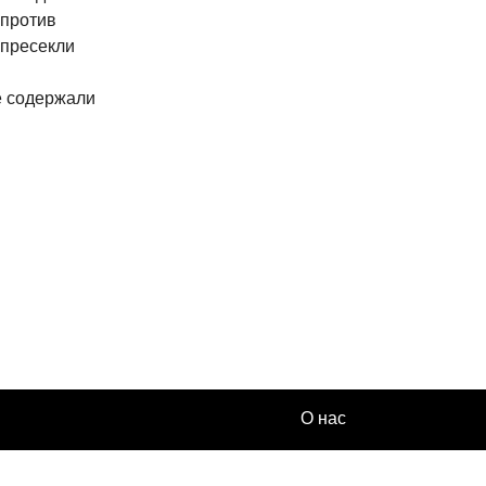
 против
 пресекли
е содержали
О нас