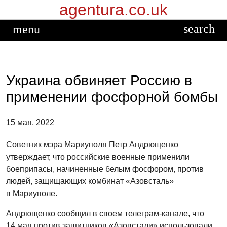
agentura.co.uk
Перейти
к
search
menu
содержимому
Украина обвиняет Россию в
применении фосфорной бомбы
15 мая, 2022
Советник мэра Мариуполя Петр Андрющенко
утверждает, что российские военные применили
боеприпасы, начиненные белым фосфором, против
людей, защищающих комбинат «Азовсталь»
в Мариуполе.
Андрющенко сообщил в своем телеграм-канале, что
14 мая против защитников «Азовстали» использовали