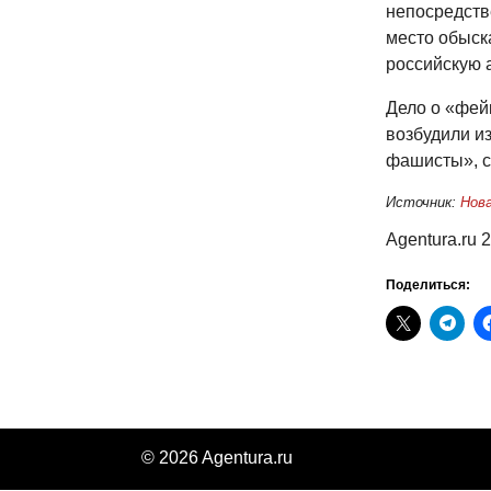
непосредств
место обыск
российскую а
Дело о «фей
возбудили из
фашисты», с
Источник:
Нова
Agentura.ru 
Поделиться:
© 2026 Agentura.ru