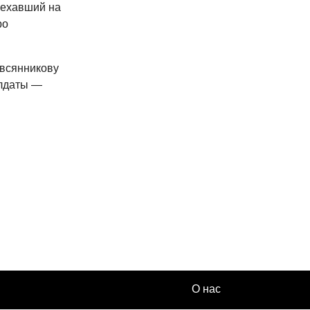
ыехавший на
ро
Овсянникову
олдаты —
О нас