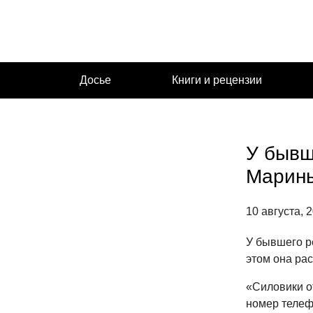
Перейти
к
содержимому
Досье
Книги и рецензии
У бывш
Марины
10 августа, 
У бывшего р
этом она ра
«Силовики о
номер телеф