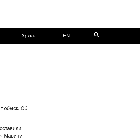
search
Архив
EN
т обыск. Об
 оставили
ь» Марину