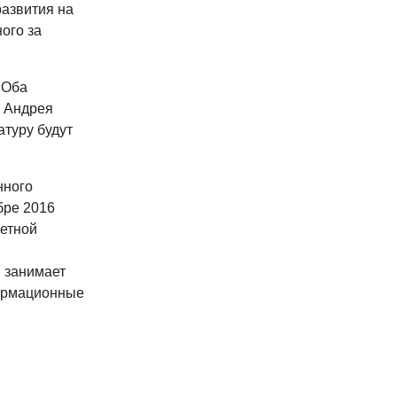
азвития на
ого за
 Оба
Б Андрея
атуру будут
нного
бре 2016
четной
 занимает
формационные