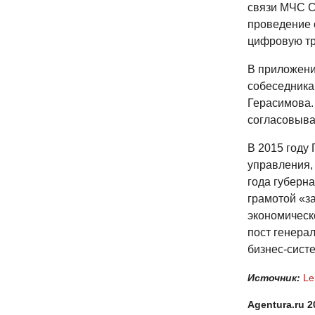
связи МЧС С
проведение 
цифровую т
В приложени
собеседника
Герасимова. 
согласовыва
В 2015 году
управления,
года губерн
грамотой «з
экономическ
пост генера
бизнес-систе
Источник:
Le
Agentura.ru 2