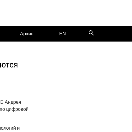
search
Архив
EN
ются
СБ Андрея
 по цифровой
ологий и