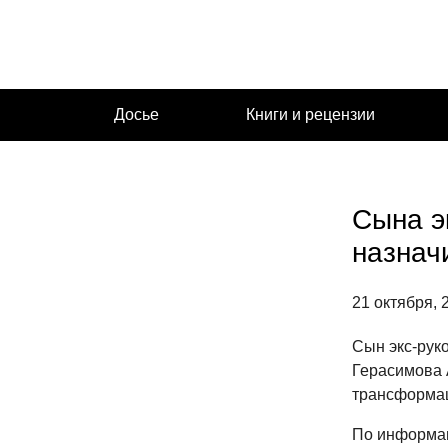
Перейти
к
содержимому
Досье
Книги и рецензии
Сына э
назнач
21 октября, 
Сын экс-рук
Герасимова 
трансформац
По информац