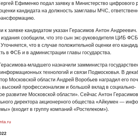
ергей Ефименко подал заявку в Министерство цифрового р
оценки кандидата на должность замглавы МЧС, ответственн
рансформацию.
и к заявке кандидатом указан Герасимов Антон Андреевич.
 издания сообщили, что это сын экс-руководителя ЦИБ ФС
Уточняется, что в случае положительной оценки его кандид
ть в ФСБ и в администрации главы государства.
 Герасимова-младшего назначили замминистра государстве
 информационных технологий и связи Подмосковья. В дека
атор Московской области Андрей Воробьев наградил его по
а высокий профессионализм и большой вклад в социально-
ое развитие Московской области». Сейчас Антон Герасимов
льного директора акционерного общества «Айкумен — ин
мы» (входит в группу компаний «Ростелеком»).
nta.ru
022