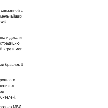
 связанной с
 мельчайших
ской
на и детали
экстрадицию
й игре и мог
ый браслет. В
прошлого
нении от
од
бителей.
 розыск МВД