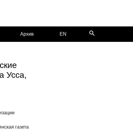
search
Архив
EN
ские
а Усса,
изации
янская газета