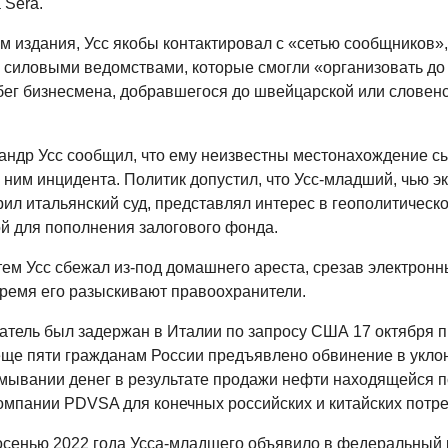
a Sera.
м издания, Усс якобы контактировал с «сетью сообщников»,
 силовыми ведомствами, которые смогли «организовать до
бег бизнесмена, добравшегося до швейцарской или словен
андр Усс сообщил, что ему неизвестны местонахождение сы
 ним инцидента. Политик допустил, что Усс-младший, чью 
л итальянский суд, представлял интерес в геополитическо
ой для пополнения залогового фонда.
ем Усс сбежал из-под домашнего ареста, срезав электронн
ремя его разыскивают правоохранители.
тель был задержан в Италии по запросу США 17 октября 
 еще пяти гражданам России предъявлено обвинение в укло
тмывании денег в результате продажи нефти находящейся п
омпании PDVSA для конечных российских и китайских потре
 осенью 2022 года Усса-младшего объявило в федеральный