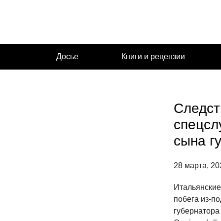
Перейти
к
содержимому
Досье
Книги и рецензии
Следст
спецсл
сына г
28 марта, 20
Итальянские
побега из-п
губернатора 