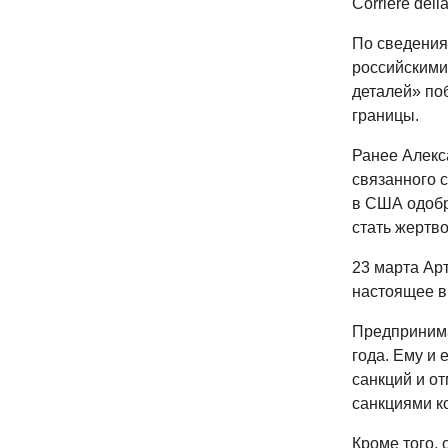
Corriere dell
По сведения
российскими
деталей» по
границы.
Ранее Алекс
связанного с
в США одобри
стать жертв
23 марта Арт
настоящее в
Предпринима
года. Ему и
санкций и о
санкциями к
Кроме того,