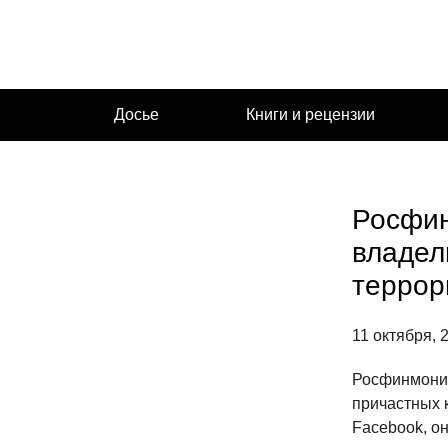
Перейти
к
содержимому
Досье
Книги и рецензии
Росфин
владел
террор
11 октября, 
Росфинмонит
причастных к
Facebook, о