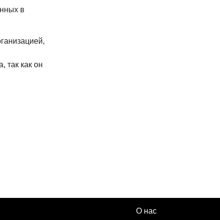
енных в
ганизацией,
 так как он
О нас