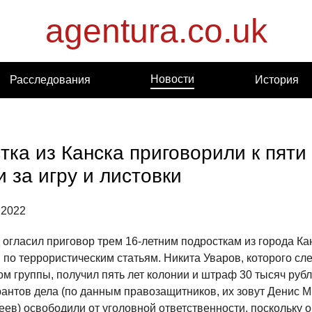
agentura.co.uk
Новости
Расследования
История
тка из Канска приговорили к пяти
 за игру и листовки
 2022
огласил приговор трем 16-летним подросткам из города Кан
по террористическим статьям. Никита Уваров, которого сл
м группы, получил пять лет колонии и штраф 30 тысяч рубл
рантов дела (по данным правозащитников, их зовут Денис 
ев) освободили от уголовной ответственности, поскольку о