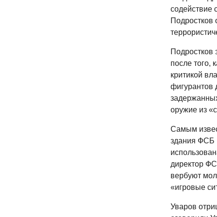
содействие 
Подростков 
террористич
Подростков з
после того, 
критикой вла
фигурантов 
задержанных
оружие из «
Самым извес
здания ФСБ в
использован
директор ФС
вербуют мол
«игровые си
Уваров отри