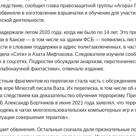
следствию, сообщил глава правозащитной группы «Агора» 
обвиняли в изготовлении взрывчатки и обучении для участи
еской деятельности.
адержали летом 2020 года, когда им было по 14 лет. Это п
как в Канске — в том числе на здании ФСБ — появились лис
сти и словами поддержки в адрес политзаключенных, в час
дела «Сети» и Азата Мифтахова. Следователи изучили соо
 в соцсетях. Подростки обсуждали анархизм, пиротехничес
слабонаучной фантастики», отмечало издание.
тным фрагментом из переписки стала часть с обсуждение
 игре Minecraft писала Baza. Их переписка, в том числе об 
а следствием как доказательство обучения терроризму. При
Б Александр Бортников в июне 2021 года заявлял, что тер
одежь в чатах многопользовательских компьютерных игр и 
туации совершения терактов».
цает обвинения. Остальные сначала дали признательные по