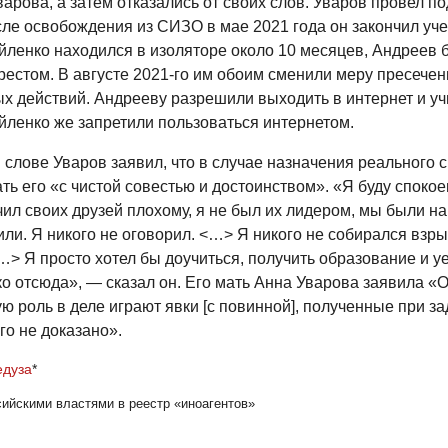
арова, а затем отказались от своих слов. Уваров провел по
сле освобождения из СИЗО в мае 2021 года он закончил уче
йленко находился в изоляторе около 10 месяцев, Андреев 
естом. В августе 2021-го им обоим сменили меру пресечен
х действий. Андрееву разрешили выходить в интернет и уч
йленко же запретили пользоваться интернетом.
слове Уваров заявил, что в случае назначения реального с
ть его «с чистой совестью и достоинством». «Я буду спокое
чил своих друзей плохому, я не был их лидером, мы были н
ли. Я никого не оговорил. <…> Я никого не собирался взры
…> Я просто хотел бы доучиться, получить образование и уе
ко отсюда», — сказал он. Его мать Анна Уварова заявила 
ю роль в деле играют явки [с повинной], полученные при з
го не доказано».
дуза
*
ссийскими властями в реестр «иноагентов»