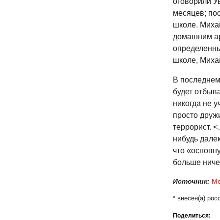
оговорили Ув
месяцев; по
школе. Миха
домашним ар
определенны
школе, Миха
В последнем 
будет отбыва
никогда не у
просто дружи
террорист. <
нибудь дале
что «основну
больше ниче
Источник:
Ме
* внесен(a) ро
Поделиться: