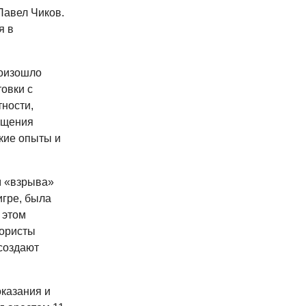
Павел Чиков.
я в
роизошло
товки с
тности,
бщения
кие опыты и
м «взрыва»
игре, была
 этом
рористы
создают
казания и