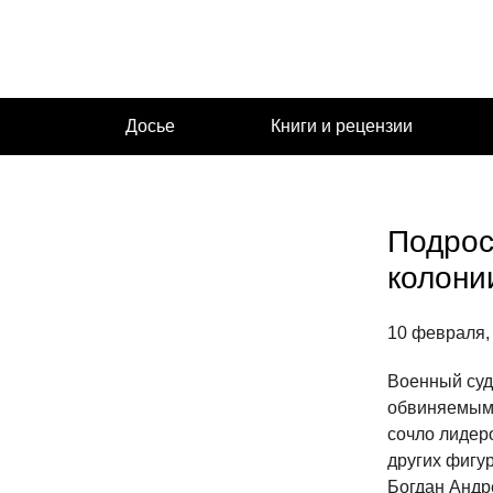
Перейти
к
содержимому
Досье
Книги и рецензии
Подрос
колонии
10 февраля,
Военный суд 
обвиняемым 
сочло лидеро
других фигу
Богдан Андре