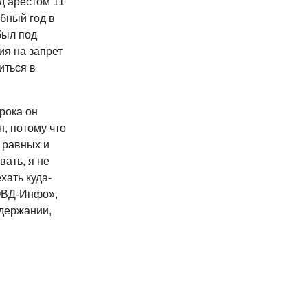
д арестом 11
бный год в
был под
ия на запрет
иться в
рока он
н, потому что
а равных и
вать, я не
хать куда-
«ОВД-Инфо»,
адержании,