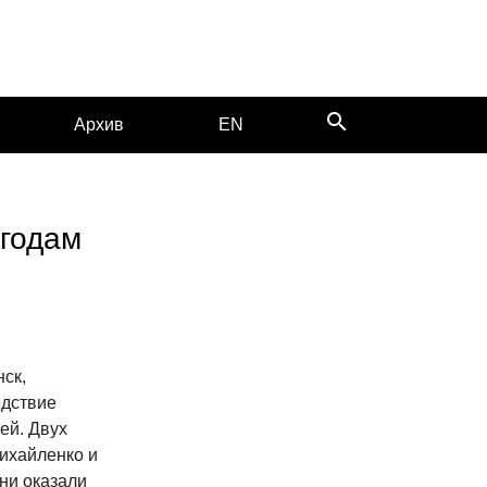
search
Архив
EN
 годам
ск,
едствие
ей. Двух
Михайленко и
ни оказали