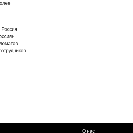
более
о Россия
россиян
пломатов
сотрудников.
О нас