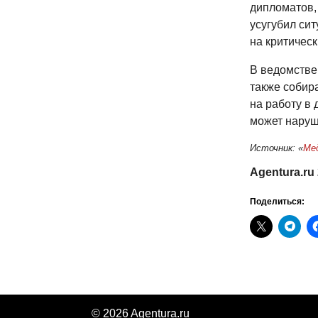
дипломатов,
усугубил си
на критичес
В ведомстве 
также собира
на работу в
может наруши
Источник: «
Ме
Agentura.ru
Поделиться:
© 2026 Agentura.ru