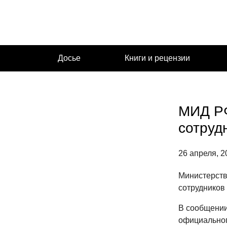
Перейти
к
содержимому
Досье
Книги и рецензии
МИД РФ
сотруд
26 апреля, 2
Министерств
сотрудников
В сообщении
официальног