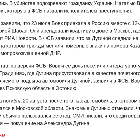
и». В убийстве подозревают гражданку Украины Наталью В
ия, которую в ФСБ назвали исполнителем преступления.
заявили, что 23 июля Вовк приехала в Россию вместе с 12-
ией Шабан. Они арендовали квартиру в доме в Москве, гд
ет РИА Новости. В ФСБ заявили, что за Дугиной следили на
, на котором трижды меняли номерные знаки на номера Каза
амопровозглашенной ДНР.
ства, по версии ФСБ, Вовк и ее дочь посетили литературно
радиция», где Дугина присутствовала в качестве почетного
ляемого подрыва автомобиля Дугиной, заявили в ФСБ, Вовк
ез Псковскую область в Эстонию.
 погибла 20 августа после того, как автомобиль, в котором 
ался в Московской области. Знакомые Дугиных отмечали, ч
 обычно пользовался ее отец. СМИ писали, что среди верс
я — покушение на Александра Дугина.
уза