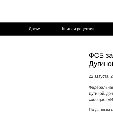
Перейти
к
содержимому
Досье
Книги и рецензии
ФСБ за
Дугино
22 августа, 
Федеральная
Дугиной, до
сообщает «И
По данным с