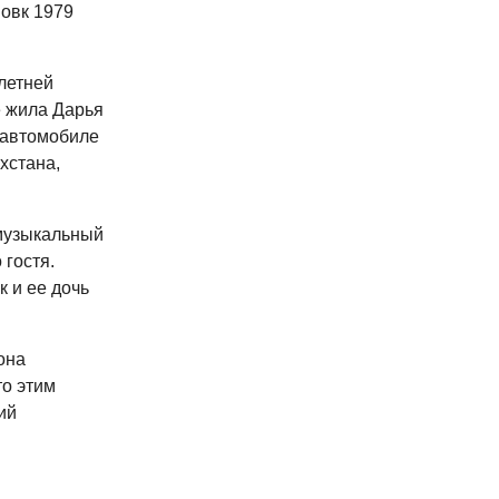
овк 1979
летней
е жила Дарья
 автомобиле
хстана,
-музыкальный
 гостя.
 и ее дочь
она
то этим
ий