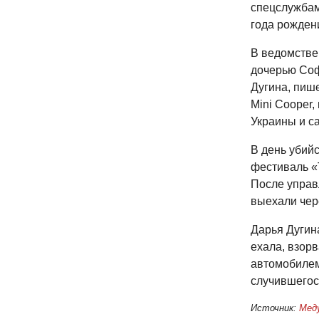
спецслужбам
года рожден
В ведомстве 
дочерью Соф
Дугина, пиш
Mini Cooper
Украины и с
В день убий
фестиваль «Т
После управ
выехали чер
Дарья Дугина
ехала, взорв
автомобилем
случившегос
Источник:
Мед