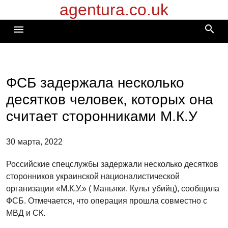
agentura.co.uk
Перейти
к
search
menu
содержимому
ФСБ задержала несколько
десятков человек, которых она
считает сторонниками М.К.У
30 марта, 2022
Российские спецслужбы задержали несколько десятков
сторонников украинской националистической
организации «М.К.У.» ( Маньяки. Культ убийц), сообщила
ФСБ. Отмечается, что операция прошла совместно с
МВД и СК.