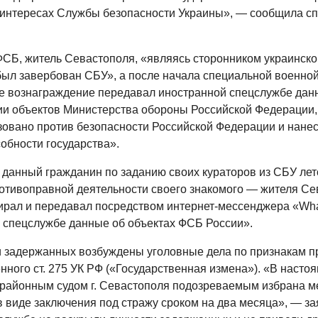
интересах Службы безопасности Украины», — сообщила сп
СБ, житель Севастополя, «являясь сторонником украинско
 был завербован СБУ», а после начала специальной военно
е вознаграждение передавал иностранной спецслужбе дан
и объектов Министерства обороны Российской Федерации, 
зовано против безопасности Российской Федерации и нане
обности государства».
, данный гражданин по заданию своих кураторов из СБУ лет
ротивоправной деятельности своего знакомого — жителя Се
ирал и передавал посредством интернет-мессенджера «Wh
 спецслужбе данные об объектах ФСБ России».
 задержанных возбуждены уголовные дела по признакам п
нного ст. 275 УК РФ («Государственная измена»). «В насто
районным судом г. Севастополя подозреваемым избрана м
в виде заключения под стражу сроком на два месяца», — за