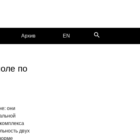
search
Архив
EN
оле по
е: они
альной
 комплекса
льность двух
форме