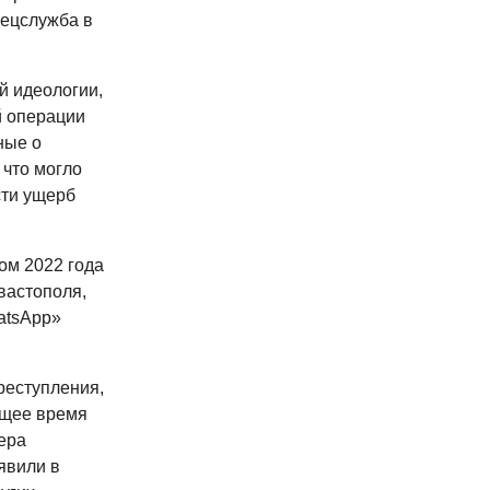
ецслужба в
й идеологии,
й операции
ные о
что могло
сти ущерб
ом 2022 года
вастополя,
atsApp»
реступления,
ящее время
ера
явили в