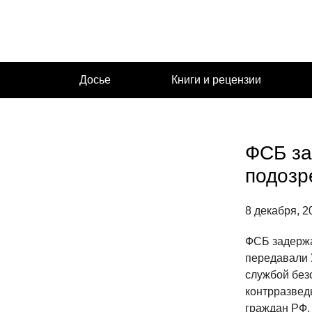
Перейти
к
содержимому
Досье
Книги и рецензии
ФСБ за
подозр
8 декабря, 2
ФСБ задержа
передавали 
службой без
контрразвед
граждан РФ,