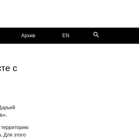
search
Архив
EN
сте с
Дарьей
в».
з территорию
. Для этого