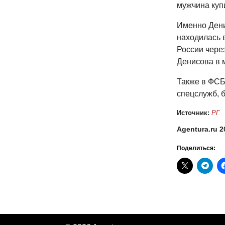
мужчина куп
Именно Дени
находилась 
России чере
Денисова в 
Также в ФСБ
спецслужб, 
Источник:
РГ
Agentura.ru 2
Поделиться: