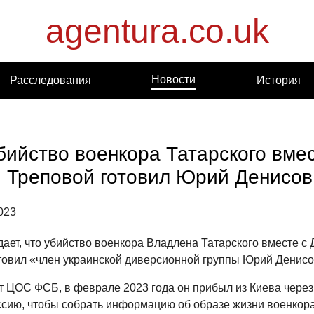
agentura.co.uk
Новости
Расследования
История
бийство военкора Татарского вме
 Треповой готовил Юрий Денисов
023
ает, что убийство военкора Владлена Татарского вместе с 
товил «член украинской диверсионной группы Юрий Денисо
т ЦОС ФСБ, в феврале 2023 года он прибыл из Киева чере
ссию, чтобы собрать информацию об образе жизни военкора