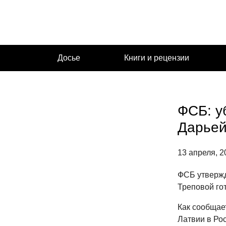
Перейти
к
содержимому
Досье
Книги и рецензии
ФСБ: у
Дарьей
13 апреля, 2
ФСБ утвержд
Треповой го
Как сообщае
Латвии в Ро