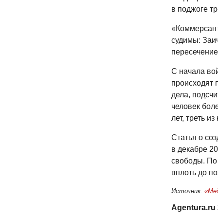
в поджоге тр
«Коммерсант
судимы: Заич
пересечение
С начала во
происходят 
дела, подсчи
человек бол
лет, треть и
Статья о со
в декабре 20
свободы. По
вплоть до по
Источник:
«Ме
Agentura.ru