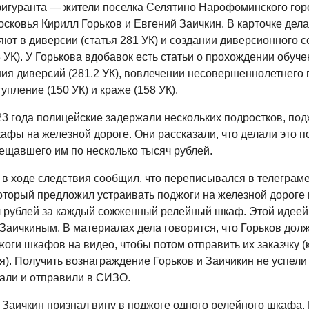
фигуранта — жители поселка Селятино Нарофоминского гор
сковья Кирилл Горьков и Евгений Заичкин. В карточке дела 
яют в диверсии (статья 281 УК) и создании диверсионного 
3 УК). У Горькова вдобавок есть статьи о прохождении обуче
ия диверсий (281.2 УК), вовлечении несовершеннолетнего 
упление (150 УК) и краже (158 УК).
23 года полицейские задержали нескольких подростков, по
афы на железной дороге. Они рассказали, что делали это п
бещавшего им по несколько тысяч рублей.
 в ходе следствия сообщил, что переписывался в телеграм
оторый предложил устраивать поджоги на железной дороге
ч рублей за каждый сожженный релейный шкаф. Этой идеей
 Заичкиным. В материалах дела говорится, что Горьков дол
оги шкафов на видео, чтобы потом отправить их заказчку (
я). Получить вознаграждение Горьков и Заичикин не успели
али и отправили в СИЗО.
 Заичкин признал вину в поджоге одного релейного шкафа,