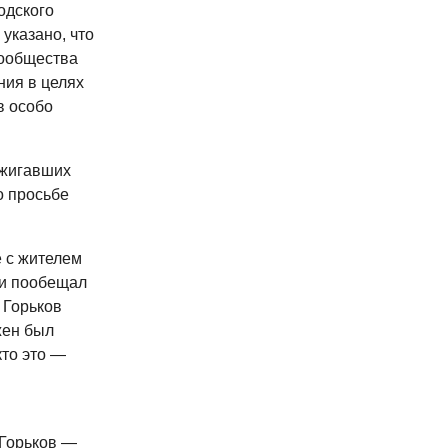
одского
указано, что
сообщества
ния в целях
в особо
джигавших
о просьбе
е с жителем
 и пообещал
 Горьков
жен был
кто это —
 Горьков —