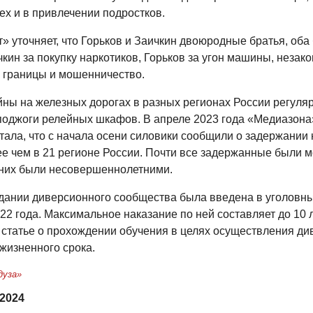
ех и в привлечении подростков.
» уточняет, что Горьков и Заичкин двоюродные братья, оба
кин за покупку наркотиков, Горьков за угон машины, незак
 границы и мошенничество.
йны на железных дорогах в разных регионах России регуля
поджоги релейных шкафов. В апреле 2023 года «Медиазона»
тала, что с начала осени силовики сообщили о задержании 
ее чем в 21 регионе России. Почти все задержанные были 
з них были несовершеннолетними.
здании диверсионного сообщества была введена в уголовны
22 года. Максимальное наказание по ней составляет до 10
 статье о прохождении обучения в целях осуществления д
жизненного срока.
дуза»
 2024