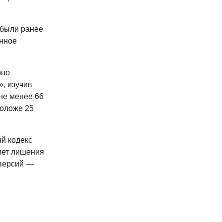
 были ранее
онное
рно
, изучив
не менее 66
моложе 25
й кодекс
 лет лишения
иверсий —