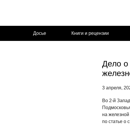
Перейти
к
содержимому
Досье
Книги и рецензии
Дело о
железн
3 апреля, 20
Во 2-й Запа
Подмосковья
на железной 
по статье о