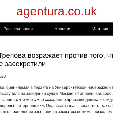
agentura.co.uk
Новости
Расследования
История
Трепова возражает против того, ч
с засекретили
023
ва, обвиняемая в теракте на Университетской набережной 
 выступила на заседании суда в Москве 24 апреля. Как соо
а заявила, что «безумно сожалеет о произошедшем» и кажд
доровье потерпевших». Она высказалась после того, как с
вал о проведении заседания в закрытом режиме, поскольку