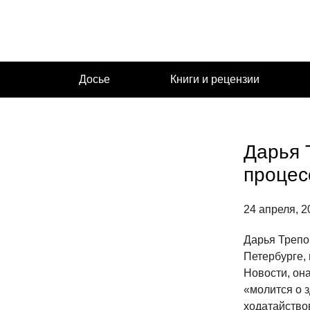
Перейти
к
содержимому
Досье
Книги и рецензии
Дарья 
процес
24 апреля, 2
Дарья Трепо
Петербурге,
Новости, он
«молится о з
ходатайство