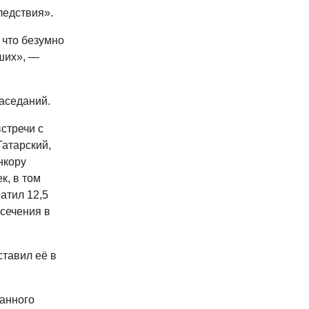
ледствия».
 что безумно
ших», —
заседаний.
стречи с
атарский,
нкору
к, в том
атил 12,5
сечения в
ставил её в
анного