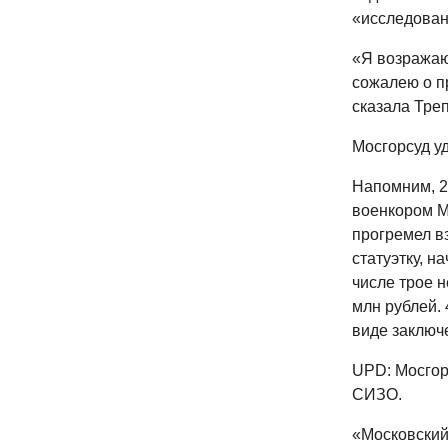
«исследован
«Я возражаю 
сожалею о п
сказала Тре
Мосгорсуд уд
Напомним, 2
военкором М
прогремел в
статуэтку, н
числе трое 
млн рублей.
виде заключ
UPD: Мосгор
СИЗО.
«Московский