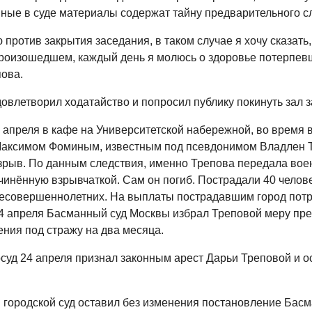
ные в суде материалы содержат тайну предварительного с
против закрытия заседания, в таком случае я хочу сказать,
роизошедшем, каждый день я молюсь о здоровье потерпев
пова.
овлетворил ходатайство и попросил публику покинуть зал 
 апреля в кафе на Университетской набережной, во время в
аксимом Фоминым, известным под псевдонимом Владлен Т
зрыв. По данным следствия, именно Трепова передала вое
ачинённую взрывчаткой. Сам он погиб. Пострадали 40 челове
несовершеннолетних. На выплаты пострадавшим город потр
 4 апреля Басманный суд Москвы избрал Треповой меру пре
ения под стражу на два месяца.
суд 24 апреля признал законным арест Дарьи Треповой и о
 городской суд оставил без изменения постановление Басм