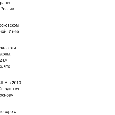
 ранее
 России
осковском
ной. У нее
зяла эти
аконы.
одам
о, что
США в 2010
Он один из
 основу
говоре с