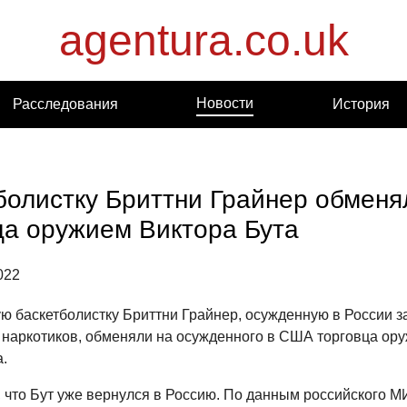
agentura.co.uk
Новости
Расследования
История
болистку Бриттни Грайнер обменя
ца оружием Виктора Бута
022
ю баскетболистку Бриттни Грайнер, осужденную в России з
 наркотиков, обменяли на осужденного в США торговца ор
а.
 что Бут уже вернулся в Россию. По данным российского М