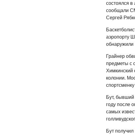
состоялся в
сообщали СМ
Сергей Рябк
Баскетболис
аэропорту Ш
обнаружили 
Грайнер обви
предметы с 
Химкинский с
колонии. Мос
спортсменку
Бут, бывший
году после 
самых извест
голливудско
Бут получил 