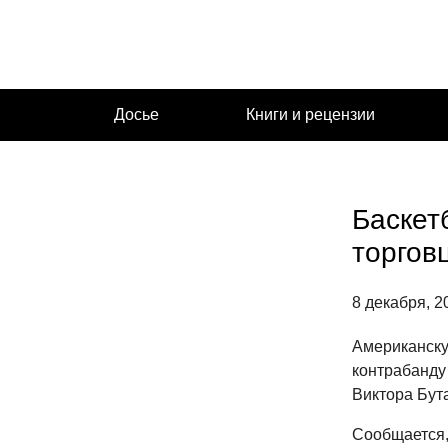
Перейти
к
содержимому
Досье
Книги и рецензии
Баскет
торгов
8 декабря, 2
Американску
контрабанду
Виктора Бут
Сообщается,