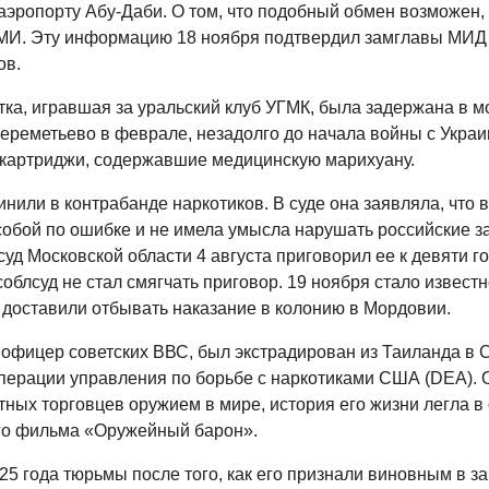
 аэропорту Абу-Даби. О том, что подобный обмен возможен,
И. Эту информацию 18 ноября подтвердил замглавы МИД
ов.
тка, игравшая за уральский клуб УГМК, была задержана в м
ереметьево в феврале, незадолго до начала войны с Украи
картриджи, содержавшие медицинскую марихуану.
нили в контрабанде наркотиков. В суде она заявляла, что в
собой по ошибке и не имела умысла нарушать российские з
уд Московской области 4 августа приговорил ее к девяти г
облсуд не стал смягчать приговор. 19 ноября стало известн
 доставили отбывать наказание в колонию в Мордовии.
 офицер советских ВВС, был экстрадирован из Таиланда в 
операции управления по борьбе с наркотиками США (DEA). 
ных торговцев оружием в мире, история его жизни легла в
го фильма «Оружейный барон».
25 года тюрьмы после того, как его признали виновным в за