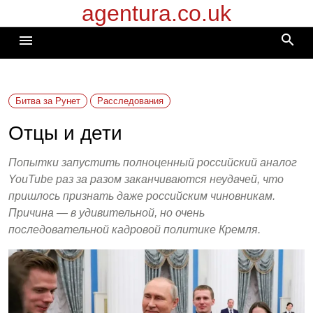
agentura.co.uk
Перейти
к
search
menu
содержимому
Битва за Рунет
Расследования
Отцы и дети
Попытки запустить полноценный российский аналог
YouTube раз за разом заканчиваются неудачей, что
пришлось признать даже российским чиновникам.
Причина — в удивительной, но очень
последовательной кадровой политике Кремля.