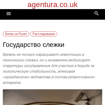
agentura.co.uk
Перейти
к
search
menu
содержимому
Битва за Рунет
Расследования
Государство слежки
Кремль не только наращивает инвестиции в
технологии слежки, но и незаметно мобилизует
структуры госуправления для участия в борьбе за
политическую стабильность, втягивая
«гражданские» ведомства в состав репрессивного
аппарата.