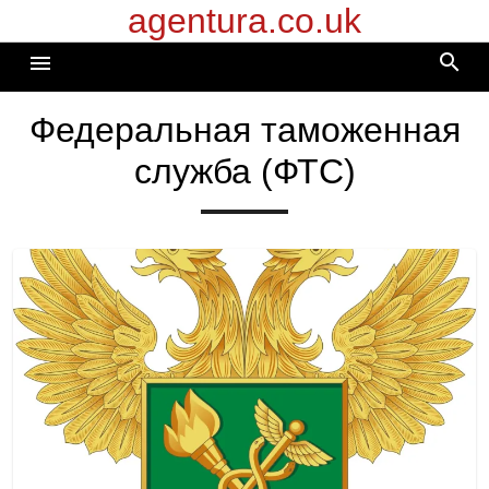
agentura.co.uk
Перейти
к
search
menu
содержимому
Федеральная таможенная
служба (ФТС)