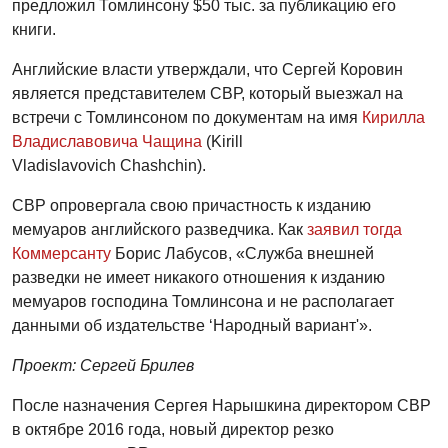
предложил Томлинсону $50 тыс. за публикацию его
книги.
Английские власти утверждали, что Сергей Коровин
является представителем СВР, который выезжал на
встречи с Томлинсоном по документам на имя
Кирилла
Владиславовича Чащина
(Kirill
Vladislavovich Chashchin).
СВР опровергала свою причастность к изданию
мемуаров английского разведчика. Как
заявил тогда
Коммерсанту
Борис Лабусов, «Служба внешней
разведки не имеет никакого отношения к изданию
мемуаров господина Томлинсона и не располагает
данными об издательстве ‘Народный вариант'».
Проект: Сергей Брилев
После назначения Сергея Нарышкина директором СВР
в октябре 2016 года, новый директор резко