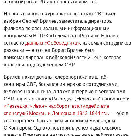
активизировал PR-активность ведомства.
На роль главного журналиста по темам СВР был
выбран Сергей Брилев, заместитель директора
филиала по специальным и информационным
программам ВГТРК «Телеканал «Россия». Брилев,
согласно
данным «Собеседника»
, из семьи сотрудников
разведки — его отец Борис Брилев был
прикомандирован к войсковой части 21247, которая
является подразделением СВР.
Брилев начал делать телерепортажи из штаб-
квартиры СВР, большие интервью с сотрудниками,
включая Нарышкина, а также интервью с ветеранами
СВР, написал книги «Разведка. „Нелегалы“ наоборот» и
«Разведка. «Иван» наоборот: взаимодействие
спецслужб Москвы и Лондона в 1942-1944 гг».
— обе в
соавторстве с британским историком Бернардом
О’Коннором. Однако повторить успех издательского
проекта Примакова не удалось — на английском языке