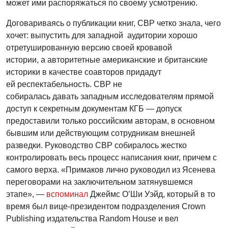
может ими распоряжаться по своему усмотрению.
Договариваясь о публикации книг, СВР четко знала, чего
хочет: выпустить для западной аудитории хорошо
отретушированную версию своей кровавой
истории, а авторитетные американские и британские
историки в качестве соавторов придадут
ей респектабельность. СВР не
собиралась давать западным исследователям прямой
доступ к секретным документам КГБ — допуск
предоставили только российским авторам, в основном
бывшим или действующим сотрудникам внешней
разведки. Руководство СВР собиралось жестко
контролировать весь процесс написания книг, причем с
самого верха. «Примаков лично руководил из Ясенева
переговорами на заключительном затянувшемся
этапе», —
вспоминал
Джеймс О’Ши Уэйд, который в то
время был вице-президентом подразделения Crown
Publishing издательства Random House и вел