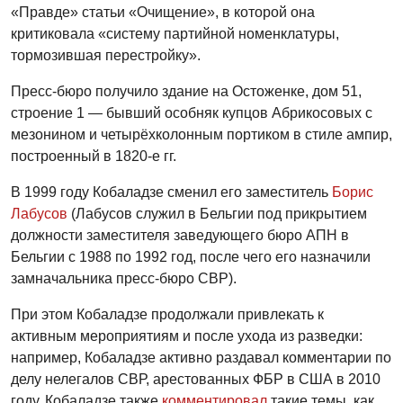
«Правде» статьи «Очищение», в которой она
критиковала «систему партийной номенклатуры,
тормозившая перестройку».
Пресс-бюро получило здание на Остоженке, дом 51,
строение 1 — бывший особняк купцов Абрикосовых с
мезонином и четырёхколонным портиком в стиле ампир,
построенный в 1820-е гг.
В 1999 году Кобаладзе сменил его заместитель
Борис
Лабусов
(Лабусов служил в Бельгии под прикрытием
должности заместителя заведующего бюро АПН в
Бельгии с 1988 по 1992 год, после чего его назначили
замначальника пресс-бюро СВР).
При этом Кобаладзе продолжали привлекать к
активным мероприятиям и после ухода из разведки:
например, Кобаладзе активно раздавал комментарии по
делу нелегалов СВР, арестованных ФБР в США в 2010
году. Кобаладзе также
комментировал
такие темы, как