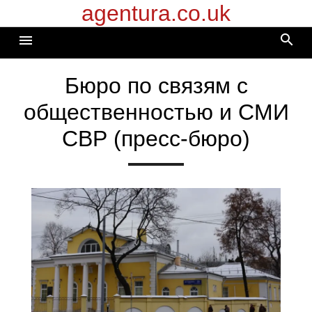
agentura.co.uk
Перейти
к
search
menu
содержимому
Бюро по связям с
общественностью и СМИ
СВР (пресс-бюро)