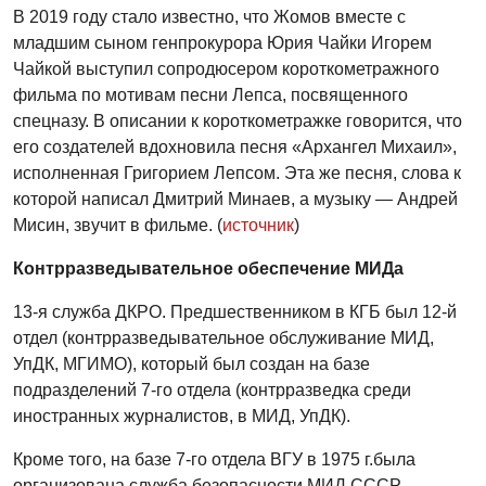
В 2019 году стало известно, что Жомов вместе с
младшим сыном генпрокурора Юрия Чайки Игорем
Чайкой выступил сопродюсером короткометражного
фильма по мотивам песни Лепса, посвященного
спецназу. В описании к короткометражке говорится, что
его создателей вдохновила песня «Архангел Михаил»,
исполненная Григорием Лепсом. Эта же песня, слова к
которой написал Дмитрий Минаев, а музыку — Андрей
Мисин, звучит в фильме. (
источник
)
Контрразведывательное обеспечение МИДа
13-я служба ДКРО. Предшественником в КГБ был 12-й
отдел (контрразведывательное обслуживание МИД,
УпДК, МГИМО), который был создан на базе
подразделений 7-го отдела (контрразведка среди
иностранных журналистов, в МИД, УпДК).
Кроме того, на базе 7-го отдела ВГУ в 1975 г.была
организована служба безопасности МИД СССР,