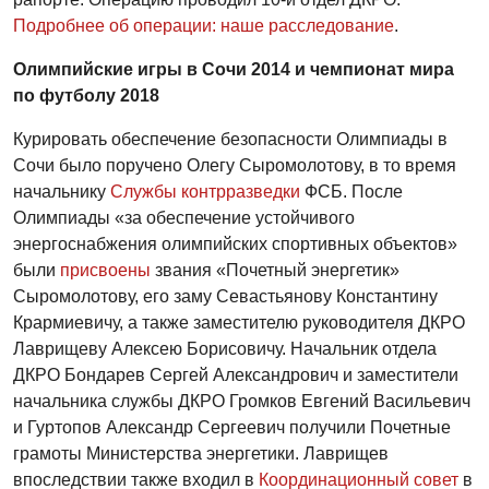
Подробнее об операции: наше расследование
.
Олимпийские игры в Сочи 2014 и чемпионат мира
по футболу 2018
Курировать обеспечение безопасности Олимпиады в
Сочи было поручено Олегу Сыромолотову, в то время
начальнику
Службы контрразведки
ФСБ. После
Олимпиады «за обеспечение устойчивого
энергоснабжения олимпийских спортивных объектов»
были
присвоены
звания «Почетный энергетик»
Сыромолотову, его заму Севастьянову Константину
Крармиевичу, а также заместителю руководителя ДКРО
Лаврищеву Алексею Борисовичу. Начальник отдела
ДКРО Бондарев Сергей Александрович и заместители
начальника службы ДКРО Громков Евгений Васильевич
и Гуртопов Александр Сергеевич получили Почетные
грамоты Министерства энергетики. Лаврищев
впоследствии также входил в
Координационный совет
в