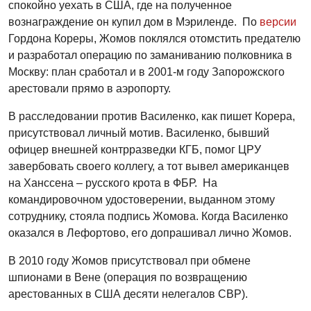
спокойно уехать в США, где на полученное
вознаграждение он купил дом в Мэриленде. По
версии
Гордона Кореры, Жомов поклялся отомстить предателю
и разработал операцию по заманиванию полковника в
Москву: план сработал и в 2001-м году Запорожского
арестовали прямо в аэропорту.
В расследовании против Василенко, как пишет Корера,
присутствовал личный мотив. Василенко, бывший
офицер внешней контрразведки КГБ, помог ЦРУ
завербовать своего коллегу, а тот вывел американцев
на Ханссена – русского крота в ФБР. На
командировочном удостоверении, выданном этому
сотруднику, cтояла подпись Жомова. Когда Василенко
оказался в Лефортово, его допрашивал лично Жомов.
В 2010 году Жомов присутствовал при обмене
шпионами в Вене (операция по возвращению
арестованных в США десяти нелегалов СВР).