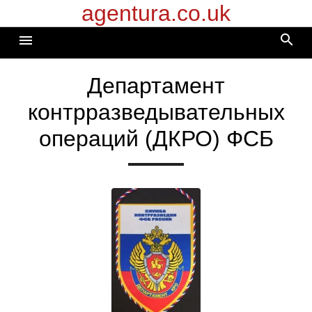
agentura.co.uk
Перейти
к
search
menu
содержимому
Департамент
контрразведывательных
операций (ДКРО) ФСБ